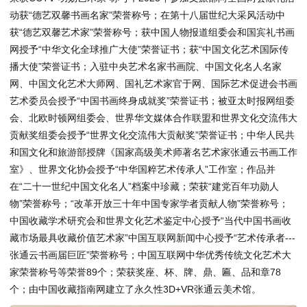
动获“德艺双馨书画名家”荣誉称号；在第十八届世纪大采风活动中
获“德艺双馨艺术家”荣誉称号；获中国人物报道组委会和国宾礼书画
网授予“中华文化全球推广大使”荣誉证书；获“中国文化艺术国际传
播大使”荣誉证书；入驻中央艺术名家书画院、中国文化名人名家
网、中国文化艺术大师网、国礼艺术家官于网、国际艺术促进会书画
艺术委员会授予“中国书画终身成就奖”荣誉证书；被亚太时报网组委
会、北欧时顿网组委会、世界华文媒体合作联盟和世界文化交流伟大
贡献奖组委会授予“世界文化交流伟大贡献奖”荣誉证书；中华人民共
和国文化和旅游部授牌《国家高级美术师著名艺术家张通云书画工作
室》、世界文化协会授予“中华国粹艺术传承人”工作室；作品并
在“二十一世纪中国文化名人”档案中珍藏；荣获“建党百年功勋人
物”荣誉称号；“改革开放三十年中国专家学者贡献人物”荣誉称号；
中国收藏学术研究会和世界文化艺术鉴定中心授予“当代中国书画收
藏市场最具收藏价值艺术家”中国互联网新闻中心授予“艺术传承者---
张通云书画届巨匠”荣誉称号；中国互联网中华优秀传统文化艺术大
家荣誉称号等荣誉89个；荣获奖座、杯、牌、鼎、匾、品和章78
个；由中国收藏指南网建立了永久性3D+VR张通云美术馆。