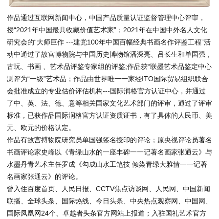
作品通过互联网新闻中心，中国产品质量认证监督管理中心评审，
授“2021年中国最具收藏价值艺术家”；2021年在中国中外名人文化
研究会的“大师巨作 ---建党100年中国百幅经典书画名作评鉴工程”活
动中通过了故宫博物院与中国历史博物馆潘深亮、吕长生和单国强，
古玩、书画 、艺术品评鉴专家组的评鉴;作品获“联墨艺术品鉴定中心
测评为“一级”艺术品；作品由世界唯一一家经ITO国际贸易组织联合
会批准成立的专业估价评估机构---国际润格官方认证中心，并通过
了中、英、法、德、意等相关国家文化艺术部门的评审，通过了评审
标准，已获作品国际润格官方认证资质证书，有了具体的人民币、美
元、欧元的价格认定。
作品有故宫搏物院研究员单国强签名授印的评论；原央视评论员著名
书画评论家史峰以《青绿山水的一座丰碑一一记著名画家张通云》与
水墨丹青艺术主任罗成《勾成山水工笔技 倾染青绿大雅情一一记著
名画家张通云》的评论。
曾入住百度首页、人民日报、CCTV焦点访谈网、人民网、中国新闻
联播、全球头条、国际热线、今日头条、中央热点观察网、中国网、
国际凤凰网24个、卓越者头条官方网站上报道；入驻国礼艺术官方