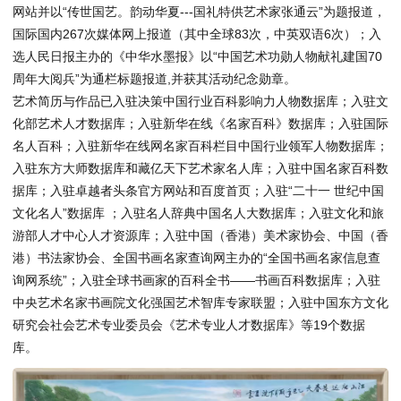
网站并以“传世国艺。韵动华夏---国礼特供艺术家张通云”为题报道，
国际国内267次媒体网上报道（其中全球83次，中英双语6次）；入
选人民日报主办的《中华水墨报》以“中国艺术功勋人物献礼建国70
周年大阅兵”为通栏标题报道,并获其活动纪念勋章。
艺术简历与作品已入驻决策中国行业百科影响力人物数据库；入驻文
化部艺术人才数据库；入驻新华在线《名家百科》数据库；入驻国际
名人百科；入驻新华在线网名家百科栏目中国行业领军人物数据库；
入驻东方大师数据库和藏亿天下艺术家名人库；入驻中国名家百科数
据库；入驻卓越者头条官方网站和百度首页；入驻“二十一 世纪中国
文化名人”数据库 ；入驻名人辞典中国名人大数据库；入驻文化和旅
游部人才中心人才资源库；入驻中国（香港）美术家协会、中国（香
港）书法家协会、全国书画名家查询网主办的“全国书画名家信息查
询网系统”；入驻全球书画家的百科全书——书画百科数据库；入驻
中央艺术名家书画院文化强国艺术智库专家联盟；入驻中国东方文化
研究会社会艺术专业委员会《艺术专业人才数据库》等19个数据
库。