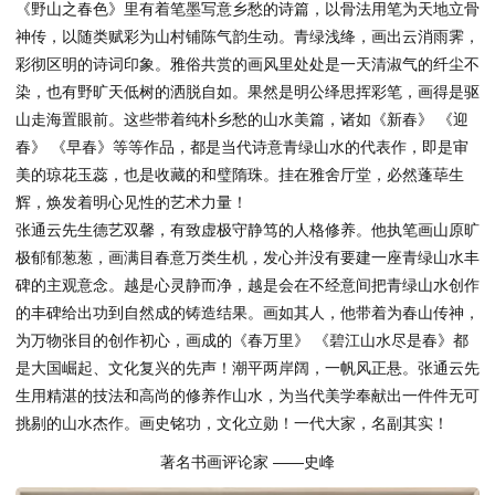
《野山之春色》里有着笔墨写意乡愁的诗篇，以骨法用笔为天地立骨
神传，以随类赋彩为山村铺陈气韵生动。青绿浅绛，画出云消雨霁，
彩彻区明的诗词印象。雅俗共赏的画风里处处是一天清淑气的纤尘不
染，也有野旷天低树的洒脱自如。果然是明公绎思挥彩笔，画得是驱
山走海置眼前。这些带着纯朴乡愁的山水美篇，诸如《新春》 《迎
春》 《早春》等等作品，都是当代诗意青绿山水的代表作，即是审
美的琼花玉蕊，也是收藏的和璧隋珠。挂在雅舍厅堂，必然蓬荜生
辉，焕发着明心见性的艺术力量！
张通云先生德艺双馨，有致虚极守静笃的人格修养。他执笔画山原旷
极郁郁葱葱，画满目春意万类生机，发心并没有要建一座青绿山水丰
碑的主观意念。越是心灵静而净，越是会在不经意间把青绿山水创作
的丰碑给出功到自然成的铸造结果。画如其人，他带着为春山传神，
为万物张目的创作初心，画成的《春万里》 《碧江山水尽是春》都
是大国崛起、文化复兴的先声！潮平两岸阔，一帆风正悬。张通云先
生用精湛的技法和高尚的修养作山水，为当代美学奉献出一件件无可
挑剔的山水杰作。画史铭功，文化立勋！一代大家，名副其实！
著名书画评论家 ——史峰