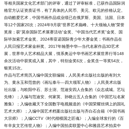
等相关国家文化艺术部门的评审，通过了评审标准，已获作品国际润
格官方认证资质证书，有了具体的人民币、美元、欧元的价格认定。
自幼酷爱艺术，中国书画作品或业绩已在俄罗斯、美国、法国、日本
等12个国家20次；2024年9月获“世界艺术巅峰。十大领袖人物”荣誉
奖座；获“莫奈国际艺术展赛活动”金奖、“中国当代艺术奖”金奖、国
际毕加索艺术金奖、2024蒂亚诺国际青少年大赛金奖；书画作品在
人民日报艺术家金杯奖、2017年翰墨中华—当代名家作品3D艺术
展，世界华人艺术精品大展，情系奥运中华书画艺术展世界行等148
余次活动中获奖或入展，其中，特别金奖6次，金奖含一等奖54次，
银奖15次。
作品与艺术简历入编中国文联编辑，人民美术出版社出版的有刘大
为、黄永玉和范曾的《画坛泰斗---四大领军人物》；人民美术出版
社出版，与欧阳中石、苏士澍、范迪安四人合集的《众志成城。艺坛
先锋》；入编与范迪安、何家英、孙晓云五人合集的《中国艺坛名家
雅集》；入编收藏天下全国数字电视频道的《中国荣耀丝绸上的国礼
艺术大师》；入编中国艺术档案出版社出版与齐白石合籍《中国书画
大宗师》；入编CCTV《时代楷模国之匠魂》；入编全球发行的《百
年辛亥文艺传世人物》；入编中国拍卖联盟中心和雅昌艺术拍卖中