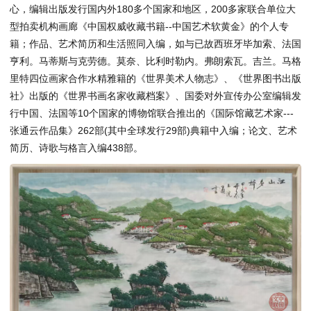
心，编辑出版发行国内外180多个国家和地区，200多家联合单位大
型拍卖机构画廊《中国权威收藏书籍--中国艺术软黄金》的个人专
籍；作品、艺术简历和生活照同入编，如与已故西班牙毕加索、法国
亨利。马蒂斯与克劳德。莫奈、比利时勒内。弗朗索瓦。吉兰。马格
里特四位画家合作水精雅籍的《世界美术人物志》、《世界图书出版
社》出版的《世界书画名家收藏档案》、国委对外宣传办公室编辑发
行中国、法国等10个国家的博物馆联合推出的《国际馆藏艺术家---
张通云作品集》262部(其中全球发行29部)典籍中入编；论文、艺术
简历、诗歌与格言入编438部。