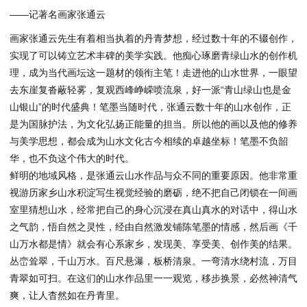
——记著名画家张通云
画家张通云先生有着相当执着的丹青梦想，经过数十年的不辍创作，
实现了可以铸立艺术丰碑的美学实践。他痴心琢磨青绿山水的创作机
理，成为当代画坛这一题材的领衔主笔！走进他的山水世界，一眼望
去东崖复沓蔽轻雾，复观西峰峥嵘喷流泉，好一派“青山绿山也是金
山银山”的时代盛典！笔墨当随时代，张通云数十年的山水创作，正
是为国脉护法，为文化弘扬正能量的担当。所以他的画以及他的修养
与美学思想，都会成为山水文化古今相续的卓越坐标！笔墨不负韶
华，也不负这个伟大的时代。
鲜明的地域风格，是张通云山水作品与众不同的重要原因。他非常重
视游历家乡山水积淀写生视觉经验的磨砺，绝不把自己闭锁在一间画
室里猜想山水，经常把自己的身心沉浸在真山真水的对话中，得山水
之气韵，悟自然之灵性，经由自然激发铺陈笔墨的情感，然后画《千
山万水都是情》就会有心系家乡，发现美、享受美、创作美的结果。
丛峦耸翠，千山万水。百尺悬瀑，板桥清泉。一弯清水绕村流，万目
青翠如可扫。在这们的山水作品里一一观览，移步换景，必然神清气
爽，让人杳然如在丹青里。