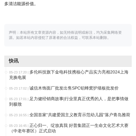
多清洁能源价值。
声明：本站所有文章资源内容，如无特殊说明或标注，均为采集网络资
源。如若本站内容侵犯了原著者的合法权益，可联系本站删除。
快讯
多伦科技旗下金电科技携核心产品实力亮相2024上海
05-23 17:20
|
充换电展
诚信木饰面厂批发出售SPC铝蜂窝护墙板批发价
05-23 17:02
|
足力健经销商故事|行业里真正优秀的人，是把事情做
05-23 17:01
|
到极致
全国首家“共建爱国主义教育示范幼儿园”落户青岛雅荷
05-23 16:55
|
正心归一、绽放真我 好普集团正一生命文化艺术大赛
05-23 16:45
|
（中老年赛区）正式启动