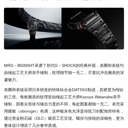
MRG－B5000HT承袭了初代G－SHOCK的经典外观，表圈和表链均
由锤起工艺大师亲手锤制，纹理细节独一无二，尽显抗冲击腕表的深
邃魅力。
表圈和表链采用日本研发的特殊钛合金DAT55G制成，其硬度为纯钛
的三倍。每枚腕表的纹理皆由锤起工艺大师Kazuya Watanabe亲手
锤制，因凿尖形状与锤击力度的不同，每处图案都独一无二。表壳采
用朧银（oborogin）色调，这种银灰色光泽是传统刀剑配饰所特有，
通过类金刚石碳（DLC）镀层工艺呈现。螺丝与按钮的深铜色，更为
整体设计增添了几分奢华质感。