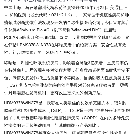
针对COPD的全球临床试验计划于2026年年中启动
中国上海、马萨诸塞州剑桥和荷兰鹿特丹
2025年7月23日
美通社 －
－ 和铂医药（股票代码：02142.HK），一家专注于免疫性疾病和肿
瘤领域创新抗体疗法发现及开发的全球生物医药公司，今日宣布其合
作伙伴Windward Bio AG（以下简称“Windward Bio”）已启动
POLARIS临床研究一项随机、双盲、安慰剂对照的全球II期试验，旨
在评估HBM9378WIN378在哮喘患者中的给药方案、安全性及有效
性。初步数据预计将于2026年年中公布。
哮喘是一种慢性呼吸系统疾病，影响着全球近3亿患者，且患病率仍
在持续攀升。尽管现有多种治疗方案，但多数患者仍面临症状控制不
佳、病情反复发作和生活质量下降等问题。当前以吸入性皮质类固醇
（ICS）和支气管扩张剂为主的治疗手段对部分患者疗效有限，亟需
针对哮喘潜在发病机制、更有效且更持久的创新疗法。
HBM9378WIN378是一款潜在同类最佳的长效单克隆抗体，靶向胸
腺基质淋巴细胞生成素（TSLP）。TSLP是一种已经良好验证的细胞
因子，对于包括哮喘和慢性阻塞性肺疾病（COPD）在内的多种免疫
性疾病的进展起关键作用。与其他同靶点产品相比，
HBM9378WIN378具有全人源序列，可显著降低免疫原性风险并提