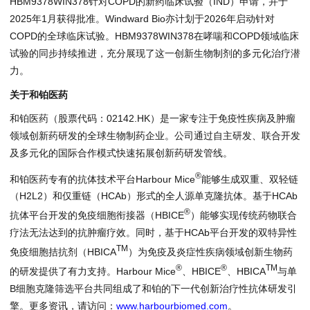
HBM9378WIN378针对COPD的新药临床试验（IND）申请，并于
2025年1月获得批准。Windward Bio亦计划于2026年启动针对
COPD的全球临床试验。HBM9378WIN378在哮喘和COPD领域临床
试验的同步持续推进，充分展现了这一创新生物制剂的多元化治疗潜
力。
关于和铂医药
和铂医药（股票代码：02142.HK）是一家专注于免疫性疾病及肿瘤
领域创新药研发的全球生物制药企业。公司通过自主研发、联合开发
及多元化的国际合作模式快速拓展创新药研发管线。
®
和铂医药专有的抗体技术平台Harbour Mice
能够生成双重、双轻链
（H2L2）和仅重链（HCAb）形式的全人源单克隆抗体。基于HCAb
®
抗体平台开发的免疫细胞衔接器（HBICE
）能够实现传统药物联合
疗法无法达到的抗肿瘤疗效。同时，基于HCAb平台开发的双特异性
TM
免疫细胞拮抗剂（HBICA
）为免疫及炎症性疾病领域创新生物药
®
®
TM
的研发提供了有力支持。Harbour Mice
、HBICE
、HBICA
与单
B细胞克隆筛选平台共同组成了和铂的下一代创新治疗性抗体研发引
擎。更多资讯，请访问：
www.harbourbiomed.com
。