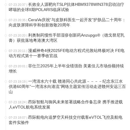
长效全人源靶向TSLP抗体HBM9378WIN378启动治疗
07-23 20:37
|
哮喘的全球II期POLARIS临床试验
CeraVe庆祝“与皮肤科医生一起开发”护肤品二十周年：
07-23 20:35
|
向皮肤屏障科学和创新致敬20周年
利奥制药慢性手部湿疹创新药Anzupgo®（德戈替尼乳
07-23 20:20
|
膏）获批落地粤港澳大湾区
漫威神奇4侠2025FE电动方程式伦敦站终极对决 FE电
07-23 20:11
|
动方程式第十一赛季收官战
菲仕兰2025年上半年业绩强劲 美素佳儿市场份额持续
07-23 20:01
|
增长
一湾清水六十载 赣港同心共此源－－－－纪念东江水
07-23 19:19
|
供港60周年“一湾清水向港流”网络主题宣传活动走进赣州安远三百
山
昂际智航与御风未来签署战略合作备忘录 携手推进载
07-23 18:24
|
人eVTOL航电系统发展
昂际航电向追梦空天科技交付载客eVTOL飞控及航电
07-23 18:07
|
套件实验件