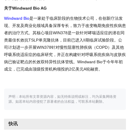
关于
Windward Bio AG
Windward Bio
是一家处于临床阶段的生物技术公司，在创新疗法发
现、开发及商业化领域具备深厚专长，致力于改变晚期免疫性疾病患
者的治疗方式。其核心项目WIN378是一款针对哮喘适应症的潜在同
类最佳长效抗TSLP单克隆抗体，目前已进入II期临床试验阶段。公
司计划进一步开展WIN378针对慢性阻塞性肺疾病（COPD）及其他
呼吸系统适应症的临床研究，并正在构建针对呼吸系统疾病与皮肤疾
病已验证靶点的长效双特异性抗体管线。Windward Bio于今年年初
成立，已完成由顶级投资机构领投的2亿美元A轮融资。
声明：本站所有文章资源内容，如无特殊说明或标注，均为采集网络资
源。如若本站内容侵犯了原著者的合法权益，可联系本站删除。
快讯