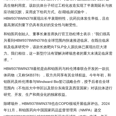
高生物利用度。该款抗体分子经过工程化改造实现了半衰期延长与效
应功能沉默，采用皮下给药方式。在I期临床试验中，
HBM9378WIN378展现出长半衰期特性，抗药抗体发生率低，且在
最高测试剂量下仍具有良好的安全性与耐受性。
和铂医药创始人、董事长兼首席执行官王劲松博士表示：“我们很高
兴看到HBM9378WIN378在全球范围内快速推进临床。在既往临床
前及临床研究中，该款长效靶向TSLP全人源抗体已展现出巨大潜
力。我们相信，这一新型疗法有望解决哮喘患者的重大未满足临床需
求。”
HBM9378WIN378最初是由和铂医药与科伦博泰联合开发的一款抗
体药物（又称SKB378），双方共同享有其全球权益。今年年初，和
铂医药及科伦博泰与Windward Bio签订战略合作，授予后者在全球
范围内（不包括大中华区以及部分东南亚及西亚国家）对该抗体进行
研究、开发、生产和商业化的独家权益。
除哮喘外，HBM9378WIN378也在COPD领域开展临床评估。2024
年11月，和铂医药向中国国家药品监督管理局（NMPA）递交