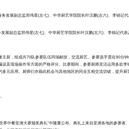
发展副总监郑伟星(左七)、中华厨艺学院院长叶汉鹏(左六)、李锦记代表
主厨，组成共70队参赛队伍同场献技，交流厨艺。参赛选手需在90分钟
攞设及现场操作等方面的严格评分。比赛期间，参赛厨师灵活运用多款李
的多元应用。厨师们亦藉此机会与其他地区的同业互相交流切磋，提升厨
25世界中餐亚洲大赛颁奖典礼”中隆重公布。典礼上来自亚洲各地的参赛者