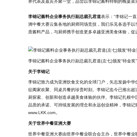
界代表及嘉宾齐聚一堂，品尝以李锦记酱料特制的晚宴菜
李锦记酱料企业事务执行副总裁孔君道
表示：“李锦记一
洲中餐大赛云集各地的厨师同场竞技，我们乐见各选手以
质酱料产品，与厨师携手创造更多卓越亚洲美食体验，促
李锦记酱料企业事务执行副总裁孔君道(左七)颁发“特金奖
关于李锦记
李锦记致力成为亚洲饮食文化的全球门户，矢志发扬中华优
征阖家欢聚、同桌共餐的珍贵时刻。李锦记迄今已推出超
厨探索、创新和创造卓越美食体验的伙伴。李锦记扎根中
品质的承诺、可持续发展的理念和永远创业精神，李锦记
www.LKK.com
。
关于世界中餐亚洲大赛
世界中餐亚洲大赛由世界中餐业联合会主办，世界中餐业