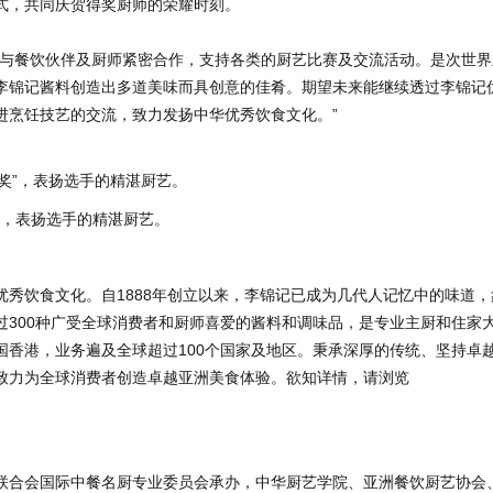
式，共同庆贺得奖厨师的荣耀时刻。
直与餐饮伙伴及厨师紧密合作，支持各类的厨艺比赛及交流活动。是次世界
李锦记酱料创造出多道美味而具创意的佳肴。期望未来能继续透过李锦记
进烹饪技艺的交流，致力发扬中华优秀饮食文化。”
”，表扬选手的精湛厨艺。
秀饮食文化。自1888年创立以来，李锦记已成为几代人记忆中的味道，
过300种广受全球消费者和厨师喜爱的酱料和调味品，是专业主厨和住家
国香港，业务遍及全球超过100个国家及地区。秉承深厚的传统、坚持卓
致力为全球消费者创造卓越亚洲美食体验。欲知详情，请浏览
联合会国际中餐名厨专业委员会承办，中华厨艺学院、亚洲餐饮厨艺协会