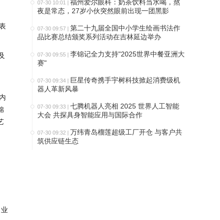
福州爱尔眼科：奶茶饮料当水喝，熬
07-30 10:01
|
夜是常态，27岁小伙突然眼前出现一团黑影
第二十九届全国中小学生绘画书法作
07-30 09:57
|
品比赛总结颁奖系列活动在吉林延边举办
李锦记全力支持"2025世界中餐亚洲大
07-30 09:55
|
及
赛"
巨星传奇携手宇树科技掀起消费级机
07-30 09:34
|
器人革新风暴
内
七腾机器人亮相 2025 世界人工智能
07-30 09:33
|
锦
大会 共探具身智能应用与国际合作
艺
万纬青岛榴莲超级工厂开仓 与客户共
07-30 09:32
|
筑供应链生态
、业