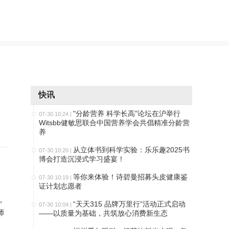
快讯
"分龄营养 科学长高"论坛在沪举行
07-30 10:24
|
Witsbb健敏思联合中国营养学会共倡精准分龄营
养
从立体书到科学实验：乐乐趣2025书
07-30 10:20
|
博会打造沉浸式学习盛宴！
等你来体验！诗碧曼招募头皮健康鉴
07-30 10:19
|
证计划志愿者
，
“天天315 品牌万里行”活动正式启动
07-30 10:04
|
师
——以质量为基础，共筑放心消费新生态