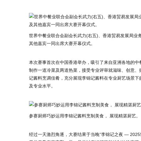
世界中餐业联合会副会长武力(右五)、香港贸易发展局业务
其他嘉宾一同出席大赛开幕仪式。
本次赛事首次在中国香港举办，吸引了来自亚洲各地的中餐
制作一道冷菜及两道热菜，接受专业评审就滋味、创意、
记酱料烹调佳肴，充分展现李锦记酱料在专业厨艺场景下
及专业水平。
参赛厨师巧妙运用李锦记酱料烹制美食， 展现精湛厨艺。
经过一天激烈角逐，大赛结果于当晚“李锦记之夜 — 20